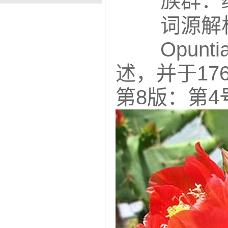
族群：
词源解
Opunti
述，并于176
第8版：第