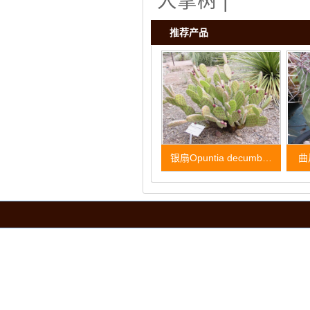
人掌树
|
推荐产品
银扇Opuntia decumb…
曲