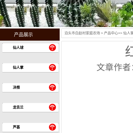
泊头市白赵村家庭农场
>
产品中心
>>
仙人
产品展示
红
仙人球
文章作者
仙人掌
决根
龙舌兰
芦荟