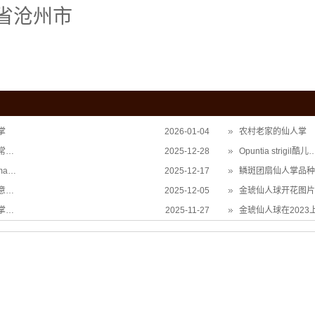
省沧州市
掌
2026-01-04
农村老家的仙人掌
常…
2025-12-28
Opuntia strigil酷儿
ma…
2025-12-17
鳞斑团扇仙人掌品种
意…
2025-12-05
金琥仙人球开花图片
掌…
2025-11-27
金琥仙人球在2023