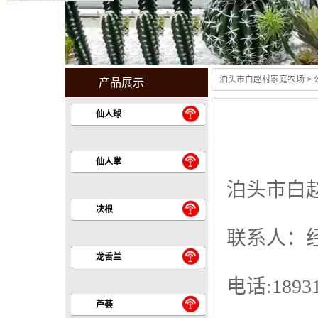
泊头市白赵村家庭农场
>
产品展示
仙人球
仙人掌
泊头市白
决根
联系人：
龙舌兰
电话:18931
芦荟