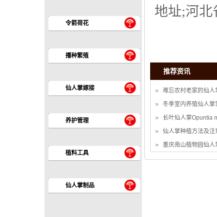
地址;河北
令箭荷花
播种繁殖
推荐资讯
仙人掌嫁接
难忘农村老家的仙人
冬季室内养殖仙人掌
长叶仙人掌Opuntia 
养护管理
仙人掌种植方法及注
重庆南山植物园仙人
植料工具
仙人掌制品