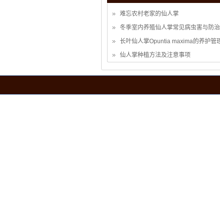
难忘农村老家的仙人掌
冬季室内养殖仙人掌常见病虫害与防治
长叶仙人掌Opuntia maxima的养护管
仙人掌种植方法及注意事项