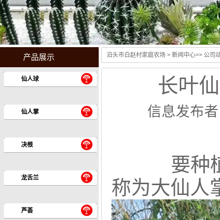
泊头市白赵村家庭农场
>
新闻中心
>>
公司
产品展示
长叶仙人
仙人球
信息发布者
仙人掌
决根
要种植
龙舌兰
称为大仙人
芦荟