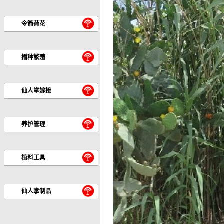
令箭荷花
播种繁殖
仙人掌嫁接
养护管理
植料工具
仙人掌制品