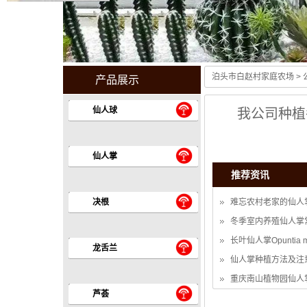
泊头市白赵村家庭农场
>
产品展示
仙人球
我公司种植各
仙人掌
推荐资讯
决根
难忘农村老家的仙人
冬季室内养殖仙人掌
长叶仙人掌Opuntia 
龙舌兰
仙人掌种植方法及注
重庆南山植物园仙人
芦荟