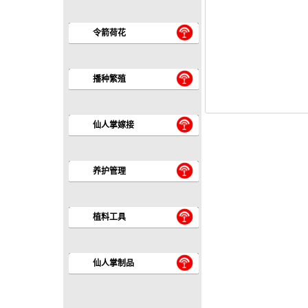
令箭荷花
播种繁殖
仙人掌嫁接
养护管理
植料工具
仙人掌制品