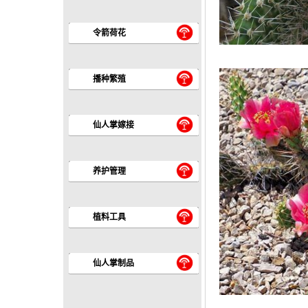
令箭荷花
播种繁殖
仙人掌嫁接
养护管理
植料工具
仙人掌制品