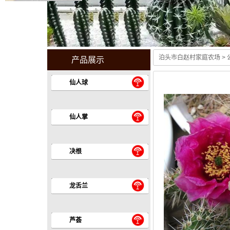
泊头市白赵村家庭农场
>
产品展示
仙人球
仙人掌
决根
龙舌兰
芦荟