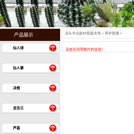
泊头市白赵村家庭农场
> 养护管理 >
产品展示
仙人球
没有任何带图片的信息！
仙人掌
决根
龙舌兰
芦荟