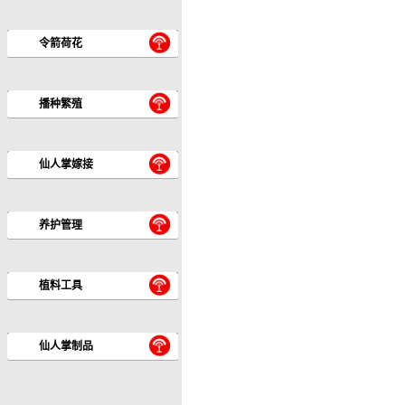
令箭荷花
播种繁殖
仙人掌嫁接
养护管理
植料工具
仙人掌制品