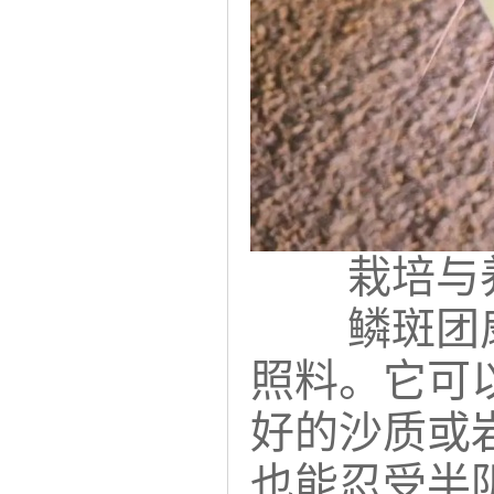
栽培与
鳞斑团
照料。它可
好的沙质或
也能忍受半