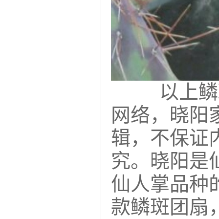
以上鳞斑
网络，晓阳
辑，不保证
究。晓阳是
仙人掌品种
款鳞斑团扇