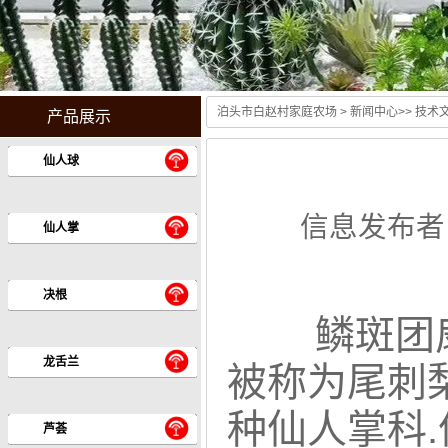
泊头市白赵村家庭农场
>
新闻中心
>>
技术
产品展示
仙人球
信息发布者
仙人掌
决根
鳞斑团扇仙
龙舌兰
被称为尾刺梨tr
种仙人掌科
芦荟