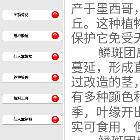
产于墨西哥
令箭荷花
丘。这种植
保护它免受
播种繁殖
鳞斑团扇
仙人掌嫁接
蔓延，形成
过改造的茎
养护管理
有多种颜色
植料工具
季，叶缘开
仙人掌制品
实可食用，