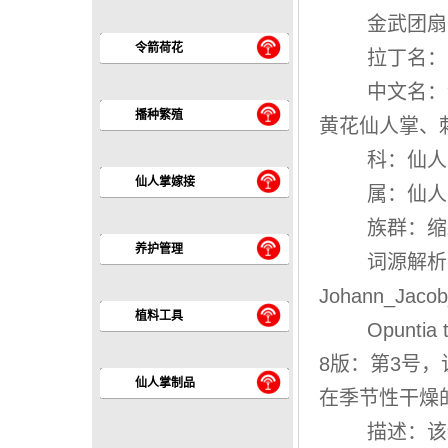
金武团扇Op
令箭荷花
拉丁名：Opun
中文名：
播种繁殖
黄花仙人掌、
科：仙人掌
仙人掌嫁接
属：仙人掌属O
族群：缩刺团
养护管理
词源解析：
Johann_Jac
植料工具
Opunti
8版：第3号
仙人掌制品
在季节性干燥
描述：该物种