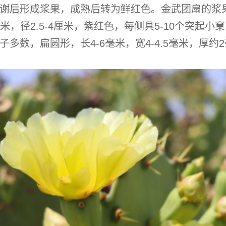
谢后形成浆果，成熟后转为鲜红色。
金武团扇的
浆
厘米，径2.5-4厘米，紫红色，每侧具5-10个突起小
子多数，扁圆形，长4-6毫米，宽4-4.5毫米，厚