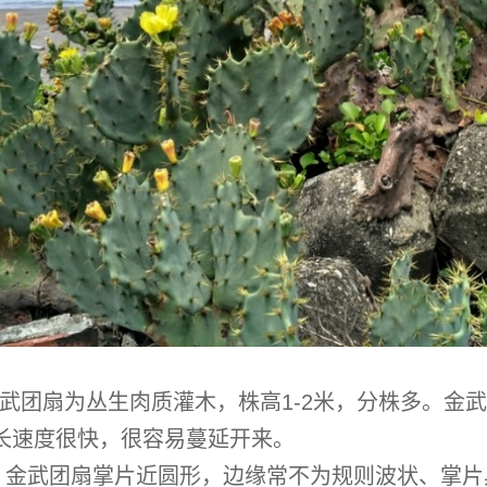
武团扇为丛生肉质灌木，株高1-2米，分株多。金
长速度很快，很容易蔓延开来。
 金武团扇掌片近圆形，边缘常不为规则波状、掌