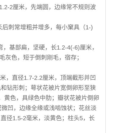
米，厚1.2-2厘米，先端圆，边缘常不规则波
长后刺常增粗并增多，每小窠具（1-)
部扁，坚硬，长1.2-4(-6)厘米，
短绵毛灰色，短于倒刺刚毛，宿存；
5厘米，直径1.7-2.2厘米，顶端截形并凹
毛和钻形刺；萼状花被片宽倒卵形至狭
尖头，黄色，具绿色中肋；瓣状花被片倒卵
截形或微凹，边缘全缘或浅啮蚀状；花丝淡
，直径1.5-2毫米，淡黄色；柱头5，长