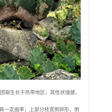
武团扇生长于热带地区，其性状强健，
片具一定曲率；上部分枝宽倒卵形、倒