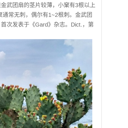
金武团扇的茎片较薄，小窠有3根以上
通常无刺，偶尔有1~2根刺。金武团
发表于《Gard》杂志。Dict.，第