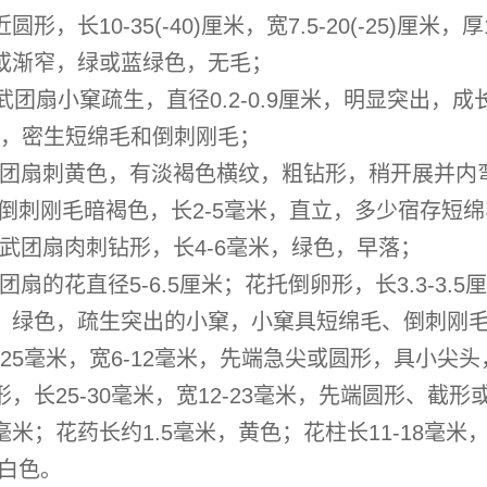
形，长10-35(-40)厘米，宽7.5-20(-25)厘
或渐窄，绿或蓝绿色，无毛；
武团扇小窠疏生，直径0.2-0.9厘米，明显突出，成
0)根刺，密生短绵毛和倒刺刚毛；
团扇
刺黄色，有淡褐色横纹，粗钻形，稍开展并内弯，基
米；倒刺刚毛暗褐色，长2-5毫米，直立，多少宿存
武团扇
肉刺钻形，长4-6毫米，绿色，早落；
团扇的花
直径5-6.5厘米；花托倒卵形，长3.3-3.
，绿色，疏生突出的小窠，小窠具短绵毛、倒刺刚
-25毫米，宽6-12毫米，先端急尖或圆形，具小
，长25-30毫米，宽12-23毫米，先端圆形、
1毫米；花药长约1.5毫米，黄色；花柱长11-18毫米
黄白色。