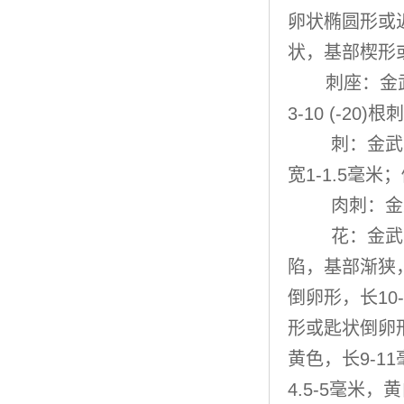
卵状椭圆形或近圆
状，基部楔形
刺座：金
3-10 (-2
刺：
金武
宽1-1.5毫
肉刺：
金
花：
金武
陷，基部渐狭
倒卵形，长10
形或匙状倒卵形
黄色，长9-1
4.5-5毫米，