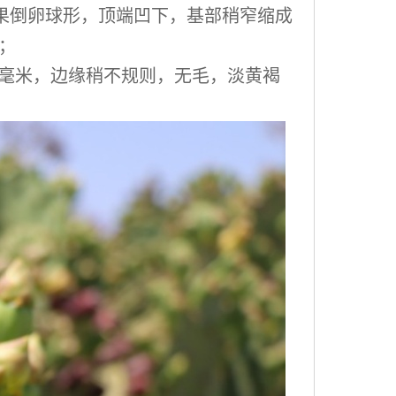
果倒卵球形，顶端凹下，基部稍窄缩成
窠；
约2毫米，边缘稍不规则，无毛，淡黄褐