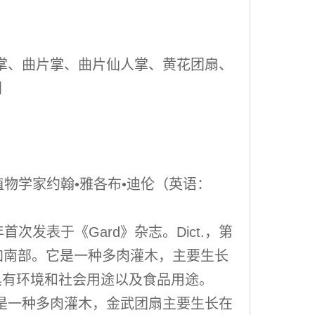
掌、曲片掌、曲片仙人掌、黄花团扇、
刺
念德国植物学家约翰•雅各布•迪伦（英语：
1768年首次发表于《Gard》杂志。Dict.，第
加南部。它是一种多肉灌木，主要生长
具有环境和社会用途以及食品用途。
一种多肉灌木，金武团扇主要生长在