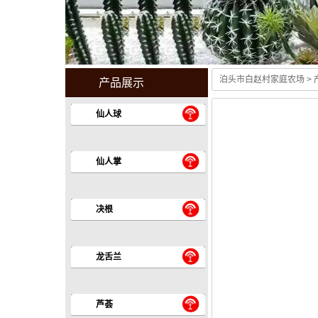
泊头市白赵村家庭农场
>
产品展示
仙人球
仙人掌
决根
龙舌兰
芦荟