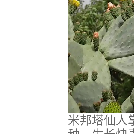
米邦塔仙人