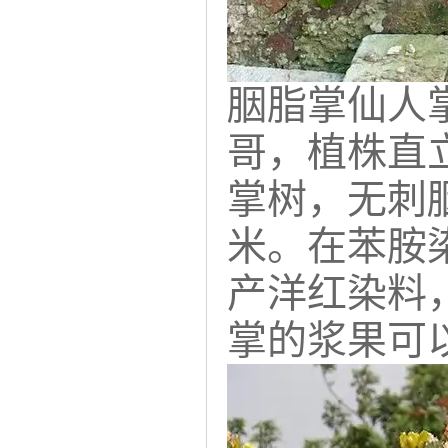
胭脂掌仙人
哥，植株直
掌树，无刺胭
米。在苯胺
产洋红染料
掌的浆果可