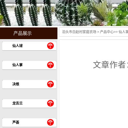
泊头市白赵村家庭农场
>
产品中心
>>
仙人
产品展示
仙人球
文章作者
仙人掌
决根
龙舌兰
芦荟