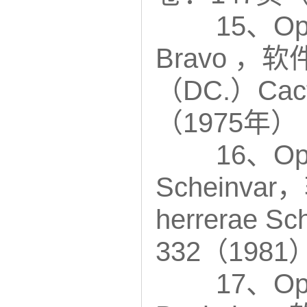
15、Opun
Bravo ，软件
（DC.）Ca
（1975年）
16、Opu
Scheinvar
herrerae
332（1981
17、Opun