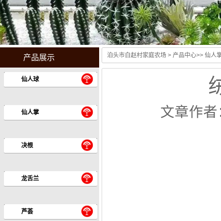
泊头市白赵村家庭农场
>
产品中心
>>
仙人
产品展示
绒
仙人球
文章作者
仙人掌
决根
龙舌兰
芦荟