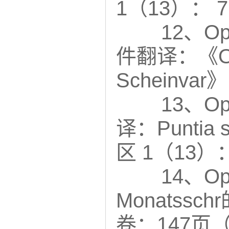
1（13）： 
12、Opu
件翻译：《Opunt
Scheinv
13、Opu
译：Puntia spr
区 1（13）
14、Op
Monatssch
卷：147页（