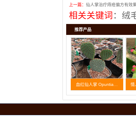
上一篇：
仙人掌治疗痔疮偏方有效
相关关键词
：
绒
推荐产品
血红仙人掌 Opuntia…
情