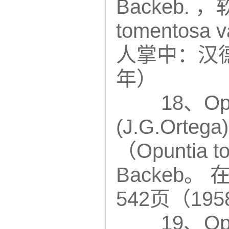
Backeb.
tomentosa 
人掌中：汉德
年）
18、Opu
(J.G.Ort
（Opuntia t
Backeb
542页（19
19、Opu