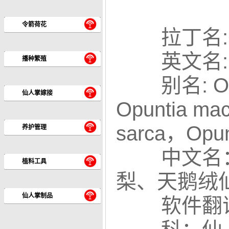
令箭荷花
拉丁名:Op
英文名: V
播种繁殖
别名: Opu
仙人掌嫁接
Opuntia macd
sarca，Opunt
养护管理
中文名
植料工具
梨、
天鹅绒
仙人掌制品
软件翻