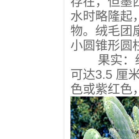
存在，但墨
水时略隆起，
物。
绒毛团
小圆锥形圆
果实：
可达3.5 
色或紫红色