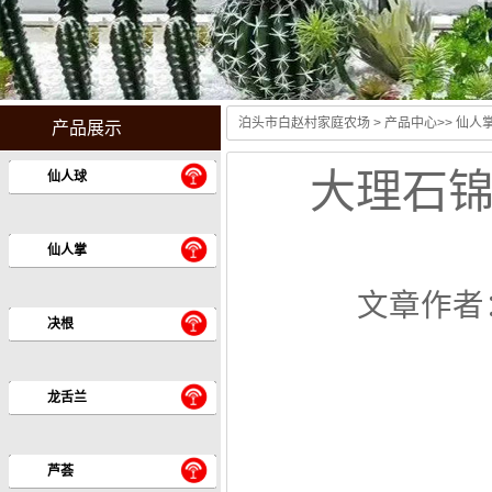
泊头市白赵村家庭农场
>
产品中心
>>
仙人
产品展示
大理石锦团扇
仙人球
仙人掌
文章作者
决根
龙舌兰
芦荟