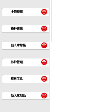
令箭荷花
播种繁殖
仙人掌嫁接
养护管理
植料工具
仙人掌制品