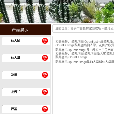
当前位置：
泊头市白赵村家庭农场
> 酷儿团
产品展示
Guang hui stoves center
仙人球
相关标签：
酷儿团扇
|
Opuntiastrigil
|
酷儿仙
Opuntia strigil酷儿团扇仙人掌开花图片欣
酷儿团扇Opuntia strigil是一
相关标签：
酷儿团扇
|
酷儿团扇仙人掌
|
酷儿
酷儿团扇 Opuntia strigil
仙人掌
酷儿团扇Opuntia strigil是仙人
决根
龙舌兰
芦荟