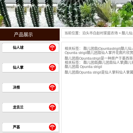
当前位置：
泊头市白赵村家庭农场
> 酷儿仙
产品展示
Guang hui stoves center
仙人球
相关标签：
酷儿团扇
|
Opuntiastrigil
|
酷儿仙
Opuntia strigil酷儿团扇仙人掌开花图片欣
酷儿团扇Opuntia strigil是一
相关标签：
酷儿团扇
|
酷儿团扇仙人掌
|
酷儿
酷儿团扇 Opuntia strigil
仙人掌
酷儿团扇Opuntia strigil是仙人
决根
龙舌兰
芦荟