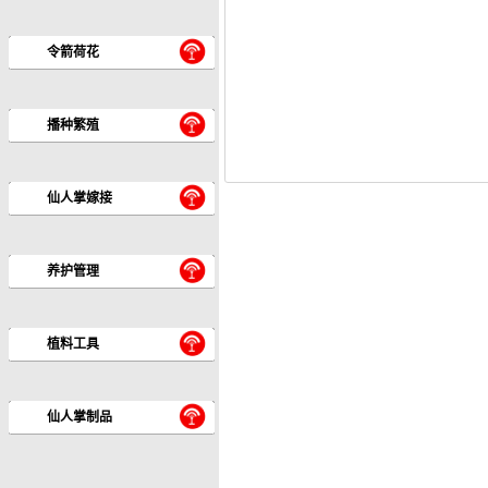
令箭荷花
播种繁殖
仙人掌嫁接
养护管理
植料工具
仙人掌制品