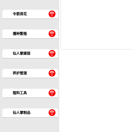
令箭荷花
播种繁殖
仙人掌嫁接
养护管理
植料工具
仙人掌制品