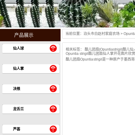
当前位置：
泊头市白赵村家庭农场
> Opuntia
产品展示
Guang hui stoves center
仙人球
相关标签：
酷儿团扇
|
Opuntiastrigil
|
酷儿仙
Opuntia strigil酷儿团扇仙人掌开花图片欣
酷儿团扇Opuntia strigil是一
仙人掌
决根
龙舌兰
芦荟