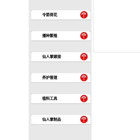
令箭荷花
播种繁殖
仙人掌嫁接
养护管理
植料工具
仙人掌制品