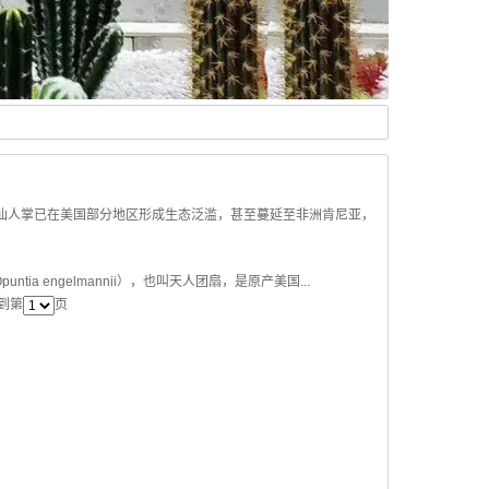
天人团扇仙人掌已在美国部分地区形成生态泛滥，甚至蔓延至非洲肯尼亚，
engelmannii），也叫天人团扇，是原产美国...
转到第
页