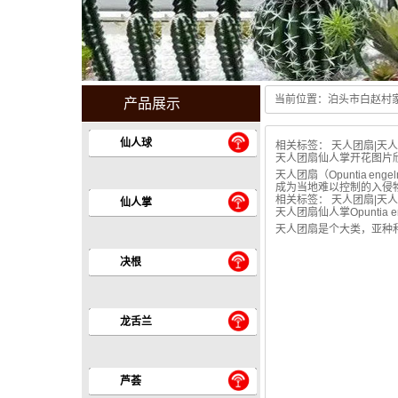
当前位置：
泊头市白赵村
产品展示
Guang hui stoves center
仙人球
相关标签：
天人团扇
|
天人
天人团扇仙人掌开花图片
天人团扇（Opuntia
成为当地难以控制的入侵
相关标签：
天人团扇
|
天人
仙人掌
天人团扇仙人掌Opuntia eng
天人团扇是个大类，亚种和杂
决根
龙舌兰
芦荟