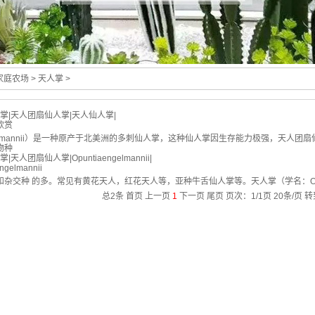
家庭农场
> 天人掌 >
掌
|
天人团扇仙人掌
|
天人仙人掌
|
欣赏
 engelmannii）是一种原产于北美洲的多刺仙人掌，这种仙人掌因生存能力极强，
物种
掌
|
天人团扇仙人掌
|
Opuntiaengelmannii
|
elmannii
交种 的多。常见有黄花天人，红花天人等，亚种牛舌仙人掌等。天人掌（学名：Opuntia 
总2条
首页
上一页
1
下一页
尾页
页次：1/1页 20条/页 