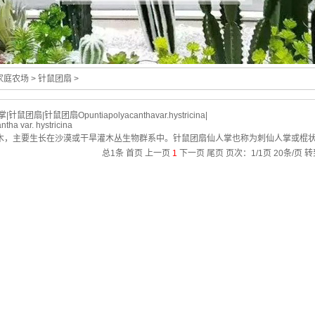
家庭农场
> 针鼠团扇 >
掌
|
针鼠团扇
|
针鼠团扇Opuntiapolyacanthavar.hystricina
|
ha var. hystricina
木，主要生长在沙漠或干旱灌木丛生物群系中。针鼠团扇仙人掌也称为刺仙人掌或棍状仙
总1条
首页
上一页
1
下一页
尾页
页次：1/1页 20条/页 