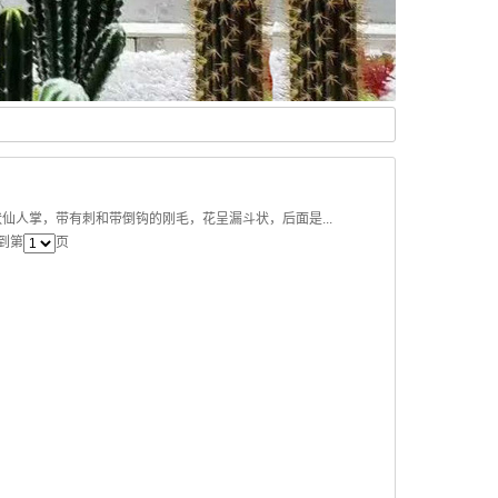
人掌，带有刺和带倒钩的刚毛，花呈漏斗状，后面是...
转到第
页