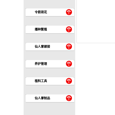
令箭荷花
播种繁殖
仙人掌嫁接
养护管理
植料工具
仙人掌制品