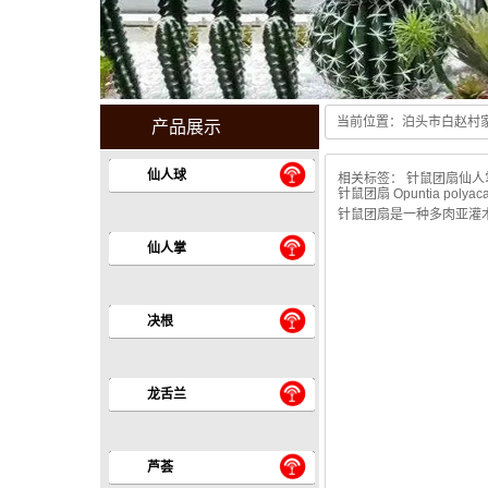
当前位置：
泊头市白赵村
产品展示
Guang hui stoves center
仙人球
相关标签：
针鼠团扇仙人
针鼠团扇 Opuntia polyacant
针鼠团扇是一种多肉亚灌
仙人掌
决根
龙舌兰
芦荟