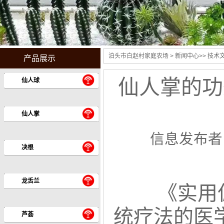
泊头市白赵村家庭农场
>
新闻中心
>>
技术
产品展示
仙人掌的功
仙人球
仙人掌
信息发布者
决根
龙舌兰
《实用
统疗法的医
芦荟